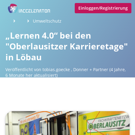
Einloggen/Registrierung
Umweltschutz
„Lernen 4.0“ bei den
"Oberlausitzer Karrieretage"
in Löbau
Veröffentlicht von
tobias.goecke
,
Donner + Partner
(4 Jahre,
6 Monate her aktualisiert)
1 Minute
Januar 10, 2022