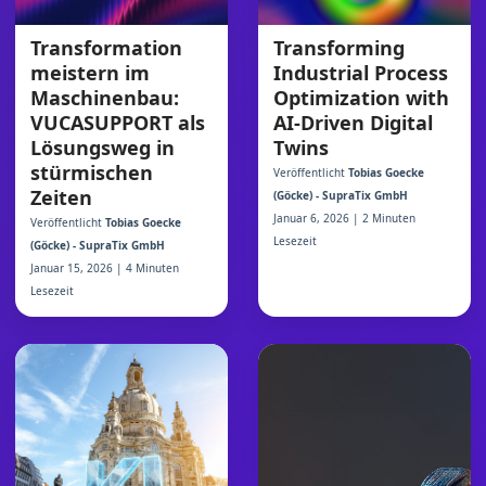
Transformation
Transforming
meistern im
Industrial Process
Maschinenbau:
Optimization with
VUCASUPPORT als
AI-Driven Digital
Lösungsweg in
Twins
stürmischen
Veröffentlicht
Tobias Goecke
Zeiten
(Göcke) - SupraTix GmbH
Januar 6, 2026 | 2 Minuten
Veröffentlicht
Tobias Goecke
Lesezeit
(Göcke) - SupraTix GmbH
Januar 15, 2026 | 4 Minuten
Lesezeit