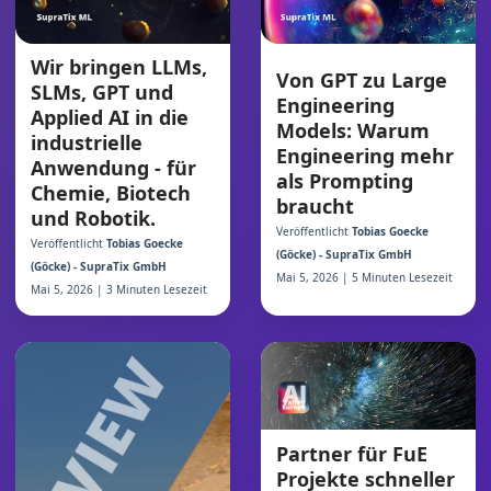
Wir bringen LLMs,
Von GPT zu Large
SLMs, GPT und
Engineering
Applied AI in die
Models: Warum
industrielle
Engineering mehr
Anwendung - für
als Prompting
Chemie, Biotech
braucht
und Robotik.
Veröffentlicht
Tobias Goecke
Veröffentlicht
Tobias Goecke
(Göcke) - SupraTix GmbH
(Göcke) - SupraTix GmbH
Mai 5, 2026 | 5 Minuten Lesezeit
Mai 5, 2026 | 3 Minuten Lesezeit
Partner für FuE
Projekte schneller