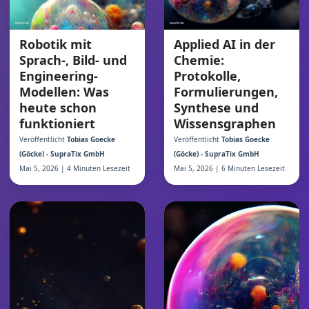
Robotik mit
Applied AI in der
Sprach-, Bild- und
Chemie:
Engineering-
Protokolle,
Modellen: Was
Formulierungen,
heute schon
Synthese und
funktioniert
Wissensgraphen
Veröffentlicht
Tobias Goecke
Veröffentlicht
Tobias Goecke
(Göcke) - SupraTix GmbH
(Göcke) - SupraTix GmbH
Mai 5, 2026 | 4 Minuten Lesezeit
Mai 5, 2026 | 6 Minuten Lesezeit