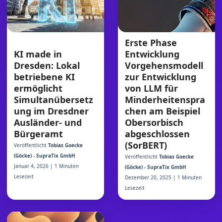
Erste Phase
Entwicklung
KI made in
Vorgehensmodell
Dresden: Lokal
zur Entwicklung
betriebene KI
von LLM für
ermöglicht
Minderheitenspra
Simultanübersetz
chen am Beispiel
ung im Dresdner
Obersorbisch
Ausländer- und
abgeschlossen
Bürgeramt
(SorBERT)
Veröffentlicht
Tobias Goecke
(Göcke) - SupraTix GmbH
Veröffentlicht
Tobias Goecke
Januar 4, 2026 | 1 Minuten
(Göcke) - SupraTix GmbH
Lesezeit
Dezember 20, 2025 | 1 Minuten
Lesezeit