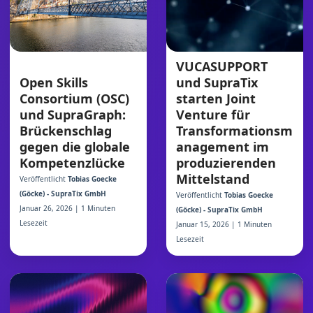
VUCASUPPORT
Open Skills
und SupraTix
Consortium (OSC)
starten Joint
und SupraGraph:
Venture für
Brückenschlag
Transformationsm
gegen die globale
anagement im
Kompetenzlücke
produzierenden
Mittelstand
Veröffentlicht
Tobias Goecke
(Göcke) - SupraTix GmbH
Veröffentlicht
Tobias Goecke
Januar 26, 2026 | 1 Minuten
(Göcke) - SupraTix GmbH
Lesezeit
Januar 15, 2026 | 1 Minuten
Lesezeit