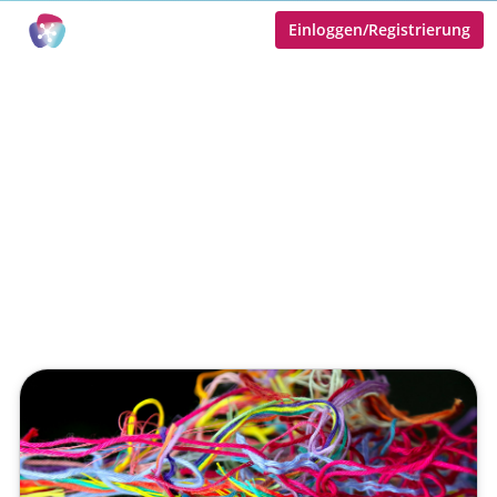
Einloggen/Registrierung
.supra macht KI Workflows
zu digitalen Produkten
Veröffentlicht von
Tobias Goecke (Göcke)
,
SupraTix GmbH
(2 Monate her aktualisiert)
3 Minuten
Juni 06, 2026