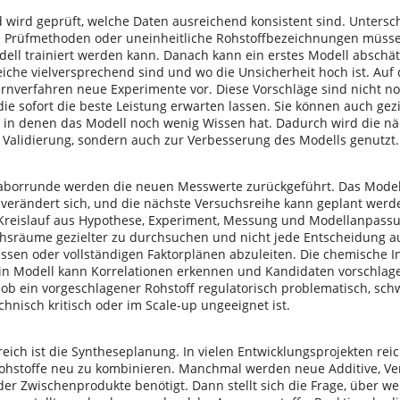
 wird geprüft, welche Daten ausreichend konsistent sind. Untersch
Prüfmethoden oder uneinheitliche Rohstoffbezeichnungen müsse
dell trainiert werden kann. Danach kann ein erstes Modell abschä
iche vielversprechend sind und wo die Unsicherheit hoch ist. Auf 
Lernverfahren neue Experimente vor. Diese Vorschläge sind nicht n
ie sofort die beste Leistung erwarten lassen. Sie können auch gezi
 in denen das Modell noch wenig Wissen hat. Dadurch wird die nä
r Validierung, sondern auch zur Verbesserung des Modells genutzt.
aborrunde werden die neuen Messwerte zurückgeführt. Das Modell w
 verändert sich, und die nächste Versuchsreihe kann geplant werd
 Kreislauf aus Hypothese, Experiment, Messung und Modellanpassu
chsräume gezielter zu durchsuchen und nicht jede Entscheidung au
ssen oder vollständigen Faktorplänen abzuleiten. Die chemische In
in Modell kann Korrelationen erkennen und Kandidaten vorschlagen
 ob ein vorgeschlagener Rohstoff regulatorisch problematisch, sch
chnisch kritisch oder im Scale-up ungeeignet ist.
reich ist die Syntheseplanung. In vielen Entwicklungsprojekten reic
ohstoffe neu zu kombinieren. Manchmal werden neue Additive, Ver
r Zwischenprodukte benötigt. Dann stellt sich die Frage, über we