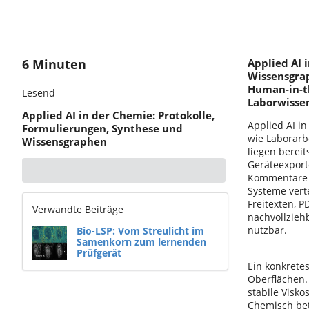
6 Minuten
Applied AI 
Wissensgrap
Human-in-t
Lesend
Laborwisse
Applied AI in der Chemie: Protokolle,
Applied AI i
Formulierungen, Synthese und
wie Laborarb
Wissensgraphen
liegen berei
Geräteexport
Kommentare a
Systeme verte
Freitexten, 
Verwandte Beiträge
nachvollzieh
nutzbar.
Bio-LSP: Vom Streulicht im
Samenkorn zum lernenden
Prüfgerät
Ein konkretes
Oberflächen.
stabile Visko
Chemisch bet