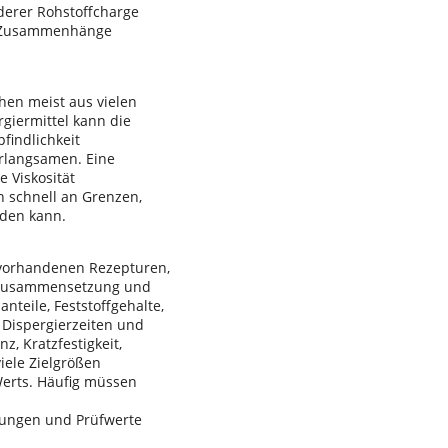
nderer Rohstoffcharge
che Zusammenhänge
hen meist aus vielen
giermittel kann die
findlichkeit
erlangsamen. Eine
 Viskosität
n schnell an Grenzen,
rden kann.
s vorhandenen Rezepturen,
 Zusammensetzung und
teile, Feststoffgehalte,
 Dispergierzeiten und
z, Kratzfestigkeit,
iele Zielgrößen
Werts. Häufig müssen
rungen und Prüfwerte