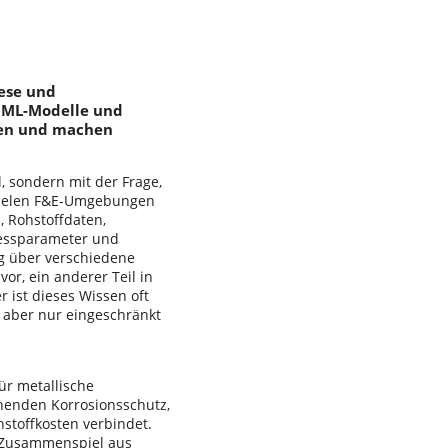
hese und
, ML-Modelle und
gen und machen
, sondern mit der Frage,
 vielen F&E-Umgebungen
, Rohstoffdaten,
zessparameter und
g über verschiedene
vor, ein anderer Teil in
 ist dieses Wissen oft
 aber nur eingeschränkt
ür metallische
chenden Korrosionsschutz,
hstoffkosten verbindet.
n Zusammenspiel aus