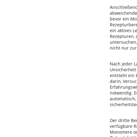
Anschließend
abweichende 
bevor ein Mo
Rezepturbere
ein aktives 
Rezepturen, d
untersuchen,
nicht nur zu
Nach jeder L
Unsicherheit
entsteht ein
darin, Versu
Erfahrungswi
notwendig. E
automatisch,
sicherheitste
Der dritte Be
verfügbare R
Monomere ode