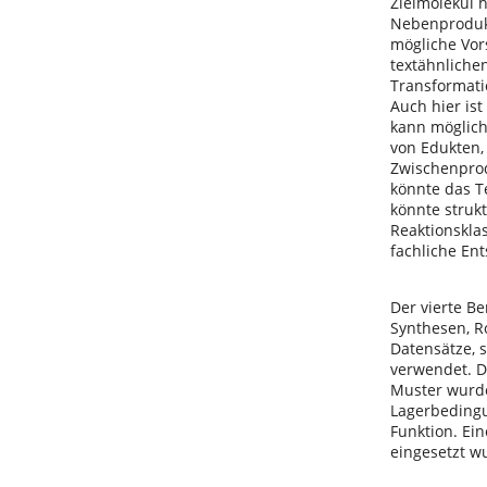
Zielmolekül 
Nebenprodukt
mögliche Vor
textähnliche
Transformati
Auch hier ist
kann möglich
von Edukten,
Zwischenprod
könnte das T
könnte struk
Reaktionskla
fachliche Ent
Der vierte Be
Synthesen, R
Datensätze, 
verwendet. D
Muster wurde
Lagerbedingu
Funktion. Ei
eingesetzt w