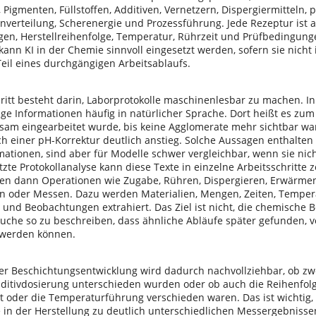
 Pigmenten, Füllstoffen, Additiven, Vernetzern, Dispergiermitteln, 
enverteilung, Scherenergie und Prozessführung. Jede Rezeptur ist
gen, Herstellreihenfolge, Temperatur, Rührzeit und Prüfbedingun
 kann KI in der Chemie sinnvoll eingesetzt werden, sofern sie nicht i
Teil eines durchgängigen Arbeitsablaufs.
ritt besteht darin, Laborprotokolle maschinenlesbar zu machen. In
ge Informationen häufig in natürlicher Sprache. Dort heißt es zum 
sam eingearbeitet wurde, bis keine Agglomerate mehr sichtbar war
ch einer pH-Korrektur deutlich anstieg. Solche Aussagen enthalten
mationen, sind aber für Modelle schwer vergleichbar, wenn sie nich
tzte Protokollanalyse kann diese Texte in einzelne Arbeitsschritte
den dann Operationen wie Zugabe, Rühren, Dispergieren, Erwärmen, 
en oder Messen. Dazu werden Materialien, Mengen, Zeiten, Temper
 und Beobachtungen extrahiert. Das Ziel ist nicht, die chemische 
uche so zu beschreiben, dass ähnliche Abläufe später gefunden, 
 werden können.
der Beschichtungsentwicklung wird dadurch nachvollziehbar, ob zw
dditivdosierung unterschieden wurden oder ob auch die Reihenfolg
it oder die Temperaturführung verschieden waren. Das ist wichtig, 
 in der Herstellung zu deutlich unterschiedlichen Messergebnisse