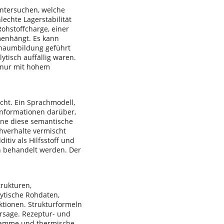
ntersuchen, welche
echte Lagerstabilität
Rohstoffcharge, einer
enhängt. Es kann
chaumbildung geführt
tisch auffällig waren.
n nur mit hohem
ht. Ein Sprachmodell,
 Informationen darüber,
ne diese semantische
chverhalte vermischt
itiv als Hilfsstoff und
n behandelt werden. Der
trukturen,
lytische Rohdaten,
nktionen. Strukturformeln
rsage. Rezeptur- und
gramme und thermische