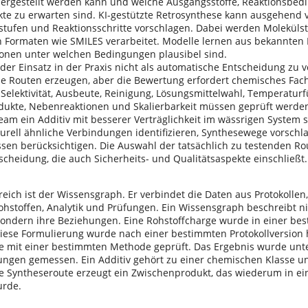
hergestellt werden kann und welche Ausgangsstoffe, Reaktionsbe
e zu erwarten sind. KI-gestützte Retrosynthese kann ausgehend vo
stufen und Reaktionsschritte vorschlagen. Dabei werden Molekülst
n Formaten wie SMILES verarbeitet. Modelle lernen aus bekannten
onen unter welchen Bedingungen plausibel sind.
 der Einsatz in der Praxis nicht als automatische Entscheidung zu 
e Routen erzeugen, aber die Bewertung erfordert chemisches Fach
 Selektivität, Ausbeute, Reinigung, Lösungsmittelwahl, Temperaturf
ukte, Nebenreaktionen und Skalierbarkeit müssen geprüft werden
eam ein Additiv mit besserer Verträglichkeit im wässrigen System 
turell ähnliche Verbindungen identifizieren, Synthesewege vorsch
ssen berücksichtigen. Die Auswahl der tatsächlich zu testenden Rou
scheidung, die auch Sicherheits- und Qualitätsaspekte einschließt.
reich ist der Wissensgraph. Er verbindet die Daten aus Protokollen
ohstoffen, Analytik und Prüfungen. Ein Wissensgraph beschreibt ni
sondern ihre Beziehungen. Eine Rohstoffcharge wurde in einer be
iese Formulierung wurde nach einer bestimmten Protokollversion h
 mit einer bestimmten Methode geprüft. Das Ergebnis wurde unt
ngen gemessen. Ein Additiv gehört zu einer chemischen Klasse un
ne Syntheseroute erzeugt ein Zwischenprodukt, das wiederum in ei
urde.