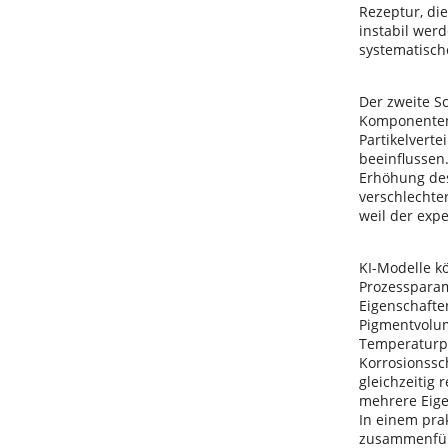
Rezeptur, di
instabil wer
systematisch
Der zweite S
Komponenten,
Partikelvert
beeinflussen
Erhöhung des
verschlechte
weil der exp
KI-Modelle k
Prozesspara
Eigenschafte
Pigmentvolum
Temperaturpro
Korrosionssch
gleichzeitig
mehrere Eig
In einem pra
zusammenfü