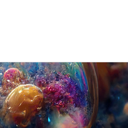
in der Chemie: Protokolle, Form
phen
 Goecke (Göcke)
,
SupraTix GmbH
(3 Monate her aktualisiert)