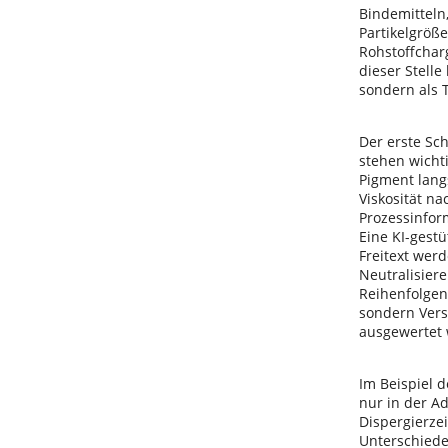
Bindemitteln,
Partikelgröß
Rohstoffchar
dieser Stelle
sondern als 
Der erste Sch
stehen wichti
Pigment lang
Viskosität na
Prozessinfor
Eine KI-gestü
Freitext wer
Neutralisier
Reihenfolgen
sondern Vers
ausgewertet
Im Beispiel 
nur in der A
Dispergierze
Unterschiede