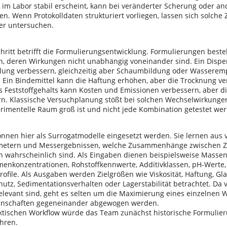
e im Labor stabil erscheint, kann bei veränderter Scherung oder a
den. Wenn Protokolldaten strukturiert vorliegen, lassen sich sol
er untersuchen.
chritt betrifft die Formulierungsentwicklung. Formulierungen beste
 deren Wirkungen nicht unabhängig voneinander sind. Ein Disper
eilung verbessern, gleichzeitig aber Schaumbildung oder Wasseremp
. Ein Bindemittel kann die Haftung erhöhen, aber die Trocknung v
 Feststoffgehalts kann Kosten und Emissionen verbessern, aber die
rn. Klassische Versuchplanung stößt bei solchen Wechselwirkunge
erimentelle Raum groß ist und nicht jede Kombination getestet we
önnen hier als Surrogatmodelle eingesetzt werden. Sie lernen au
metern und Messergebnissen, welche Zusammenhänge zwischen
n wahrscheinlich sind. Als Eingaben dienen beispielsweise Massenan
enkonzentrationen, Rohstoffkennwerte, Additivklassen, pH-Werte,
file. Als Ausgaben werden Zielgrößen wie Viskosität, Haftung, Glan
utz, Sedimentationsverhalten oder Lagerstabilität betrachtet. Da v
 relevant sind, geht es selten um die Maximierung eines einzelnen 
enschaften gegeneinander abgewogen werden.
ktischen Workflow würde das Team zunächst historische Formulie
hren.