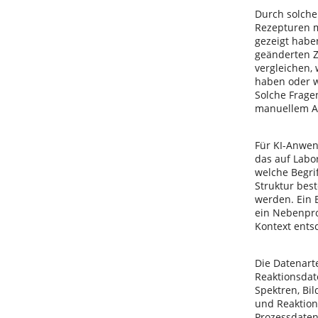
Durch solche
Rezepturen m
gezeigt haben
geänderten 
vergleichen,
haben oder w
Solche Frage
manuellem A
Für KI-Anwen
das auf Labo
welche Begr
Struktur bes
werden. Ein B
ein Nebenpro
Kontext entsc
Die Datenart
Reaktionsdate
Spektren, Bil
und Reaktion
Prozessdaten