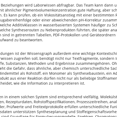
 Beziehungen wird Laborwissen abfragbar. Das Team kann dann u
it ähnlicher Pigmentvolumenkonzentration gute Haftung, aber schl
. Es kann prüfen, ob ein Viskositätsanstieg mit einer bestimmten 
Zugabereihenfolge oder einer abweichenden pH-Korrektur zusamm
 welche Additivklassen in wasserbasierten Systemen häufiger zu S
elche Syntheserouten zu Nebenprodukten führten, die später analy
n sind in getrennten Tabellen, PDF-Protokollen und Geräteordner
ufwand zu beantworten.
dungen ist der Wissensgraph außerdem eine wichtige Kontextschic
rwissen zugreifen soll, benötigt nicht nur Textfragmente, sondern
iffe, Substanzen, Methoden und Ergebnisse zusammengehören. Oh
teht die Gefahr, dass ähnliche, aber chemisch unterschiedliche Sa
indemittel als Rohstoff, ein Monomer als Synthesebaustein, ein Add
dukt aus einer Reaktion dürfen nicht nur als beliebige Stoffname
heidet, wie die Information zu interpretieren ist.
en in einem solchen System sind entsprechend vielfältig. Moleküls
n, Rezepturdaten, Rohstoffspezifikationen, Prozesszeitreihen, ana
der, Prüfwerte und Freitextprotokolle erfüllen unterschiedliche Fu
sdaten unterstützen Syntheseplanung und Stoffeigenschaftsvorhe
 sind Grundlage für Formulierungsmodelle. Spektren, Chromato