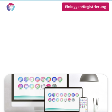
Einloggen/Registrierung
Umweltschutz
In Präsenz? Wir gehen digital!
Veröffentlicht von
tobias.goecke
,
Donner + Partner
(4 Jahre,
6 Monate her aktualisiert)
2 Minuten
Januar 10, 2022