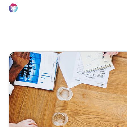
Agiles Projektmanagement - das Planspiel
1 Minute
Die Planspi
Januar 15, 2023
Veröffentlicht von
Tobias