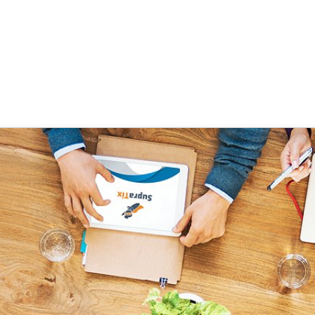
elmethode
 Goecke
,
SupraTix GmbH
(3 Jahre, 6 Monate her aktualisiert)