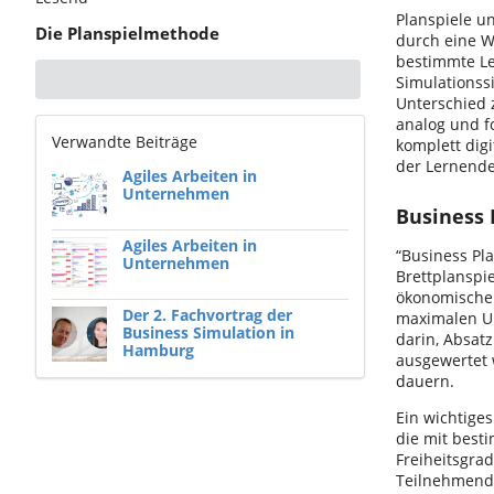
Planspiele u
Die Planspielmethode
durch eine W
bestimmte Le
Simulationss
Unterschied 
analog und f
Verwandte Beiträge
komplett dig
der Lernende
Agiles Arbeiten in
Unternehmen
Business 
Agiles Arbeiten in
“Business Pla
Unternehmen
Brettplanspi
ökonomischen
Der 2. Fachvortrag der
maximalen Um
Business Simulation in
darin, Absat
Hamburg
ausgewertet 
dauern.
Ein wichtige
die mit best
Freiheitsgra
Teilnehmende