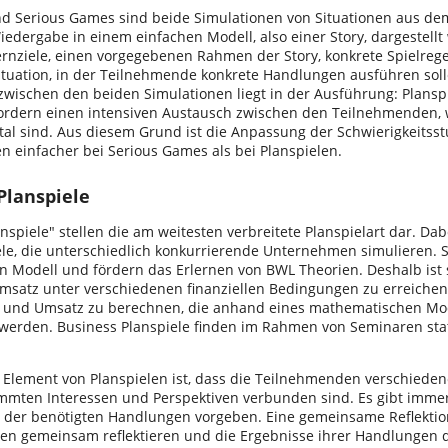
nd Serious Games sind beide Simulationen von Situationen aus dem
iedergabe in einem einfachen Modell, also einer Story, dargestell
rnziele, einen vorgegebenen Rahmen der Story, konkrete Spielreg
ituation, in der Teilnehmende konkrete Handlungen ausführen soll
zwischen den beiden Simulationen liegt in der Ausführung: Planspi
ordern einen intensiven Austausch zwischen den Teilnehmenden,
ital sind. Aus diesem Grund ist die Anpassung der Schwierigkeitss
n einfacher bei Serious Games als bei Planspielen.
Planspiele
nspiele" stellen die am weitesten verbreitete Planspielart dar. Da
ele, die unterschiedlich konkurrierende Unternehmen simulieren. 
 Modell und fördern das Erlernen von BWL Theorien. Deshalb ist se
satz unter verschiedenen finanziellen Bedingungen zu erreichen
z und Umsatz zu berechnen, die anhand eines mathematischen Mod
werden. Business Planspiele finden im Rahmen von Seminaren statt,
s Element von Planspielen ist, dass die Teilnehmenden verschiede
immten Interessen und Perspektiven verbunden sind. Es gibt immer
d der benötigten Handlungen vorgeben. Eine gemeinsame Reflektion 
n gemeinsam reflektieren und die Ergebnisse ihrer Handlungen di