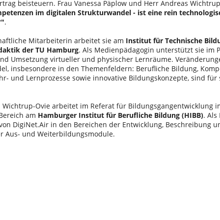
rtrag beisteuern. Frau Vanessa Päplow und Herr Andreas Wichtru
petenzen
im digitalen Strukturwandel - ist eine rein technologi
?"
.
aftliche Mitarbeiterin arbeitet sie am
Institut für Technische Bil
daktik der TU Hamburg
. Als Medienpädagogin unterstützt sie im P
nd Umsetzung virtueller und physischer Lernräume. Veränderunge
el, insbesondere in den Themenfeldern: Berufliche Bildung, Kompe
hr- und Lernprozesse sowie innovative Bildungskonzepte, sind für
 Wichtrup-Ovie arbeitet im Referat für Bildungsgangentwicklung i
 Bereich am
Hamburger Institut für Berufliche Bildung (HIBB)
. Als
von DigiNet.Air in den Bereichen der Entwicklung, Beschreibung un
r Aus- und Weiterbildungsmodule.