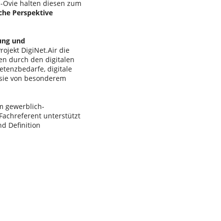
p-Ovie halten diesen zum
sche Perspektive
dung und
rojekt DigiNet.Air die
n durch den digitalen
tenzbedarfe, digitale
 sie von besonderem
m gewerblich-
 Fachreferent unterstützt
d Definition