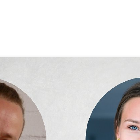
vortrag der Business Simulation
tte Göcke
,
SupraTix GmbH
(4 Jahre, 6 Monate her aktualisiert)