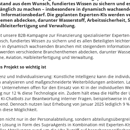
stand aus dem Wunsch, fundiertes Wissen zu sichern und es
ugänglich zu machen – insbesondere in dynamisch wachsen
 Informationsbedarf. Die geplanten Experten-KIs werden v
emen abdecken, darunter Wasserstoff, Arbeitssicherheit, 
albleiterfertigung und Verwaltung.
t unsere B2B-Kampagne zur Finanzierung spezialisierter Experten-
ch, fundiertes Wissen zu sichern und es allen Beteiligten leichte
 in dynamisch wachsenden Branchen mit steigendem Informations
 werden verschiedene Branchenthemen abdecken, darunter Wasserst
e, Aviation, Halbleiterfertigung und Verwaltung.
 Projekt so wichtig ist
enz und Individualisierung: Künstliche Intelligenz kann die indivi
n analysieren und maßgeschneiderte Weiterbildungen anbieten. L
 Unternehmen offen für den Einsatz von KI in der individuellen We
ng nur 12 % diese Technologie ein. Zudem hält etwa die Hälfte de
 KI-Chatbots zur Beantwortung interner Fragen, beispielsweise in d
hend. Dennoch nutzen laut Erhebung von Januar 2025 lediglich 9 %
diese Möglichkeit.
n nicht nur in der Personalabteilung, sondern abteilungsübergrei
ie Lösung in Form des SupraAgents in Kombination mit Experten-KIs