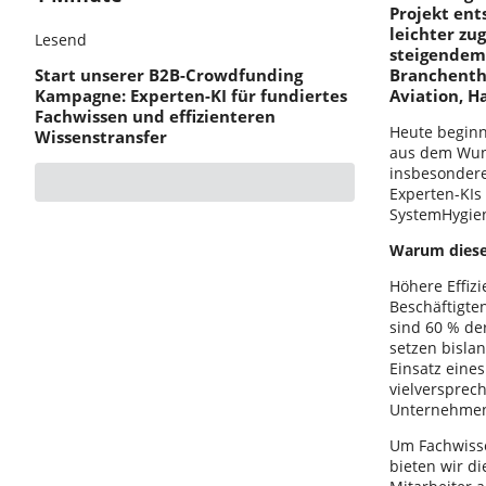
Projekt ent
leichter z
Lesend
steigendem
Start unserer B2B-Crowdfunding
Branchenth
Kampagne: Experten-KI für fundiertes
Aviation, H
Fachwissen und effizienteren
Heute beginn
Wissenstransfer
aus dem Wuns
insbesondere
Experten-KIs
SystemHygien
Warum dieses
Höhere Effizi
Beschäftigte
sind 60 % der
setzen bisla
Einsatz eines
vielversprec
Unternehmen 
Um Fachwisse
bieten wir d