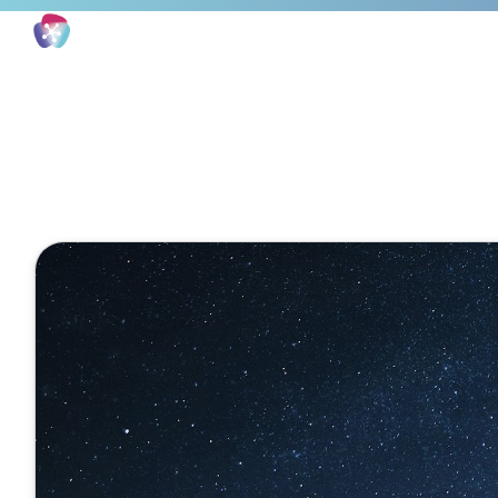
Vertriebsagent (MCP)
1 Minute
Start unser
Fachwissen 
Februar 03, 2025
Veröffentlicht von
Eva He