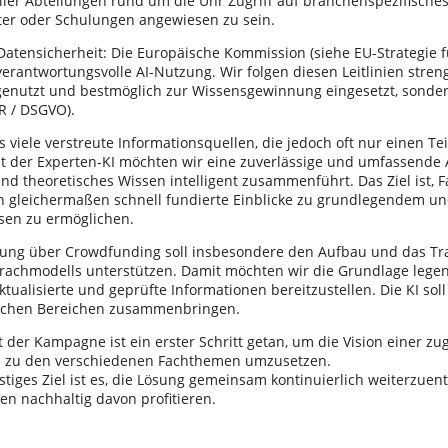
aller Abteilungen rund um die Uhr Zugriff auf branchenspezifisch
ter oder Schulungen angewiesen zu sein.
atensicherheit: Die Europäische Kommission (siehe EU-Strategie fü
verantwortungsvolle AI-Nutzung. Wir folgen diesen Leitlinien stren
genutzt und bestmöglich zur Wissensgewinnung eingesetzt, sonder
R / DSGVO).
es viele verstreute Informationsquellen, die jedoch oft nur einen T
t der Experten-KI möchten wir eine zuverlässige und umfassende An
und theoretisches Wissen intelligent zusammenführt. Das Ziel ist, 
en gleichermaßen schnell fundierte Einblicke zu grundlegendem un
sen zu ermöglichen.
rung über Crowdfunding soll insbesondere den Aufbau und das Tr
rachmodells unterstützen. Damit möchten wir die Grundlage legen
ktualisierte und geprüfte Informationen bereitzustellen. Die KI so
lichen Bereichen zusammenbringen.
 der Kampagne ist ein erster Schritt getan, um die Vision einer z
s zu den verschiedenen Fachthemen umzusetzen.
stiges Ziel ist es, die Lösung gemeinsam kontinuierlich weiterzuent
n nachhaltig davon profitieren.