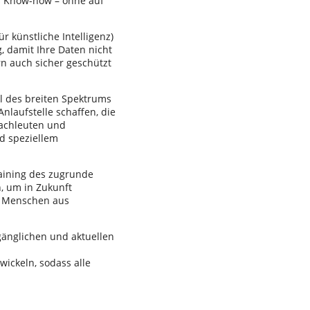
es Know-how – ohne auf
r künstliche Intelligenz)
g, damit Ihre Daten nicht
n auch sicher geschützt
eil des breiten Spektrums
laufstelle schaffen, die
Fachleuten und
d speziellem
aining des zugrunde
, um in Zukunft
ll Menschen aus
ugänglichen und aktuellen
wickeln, sodass alle