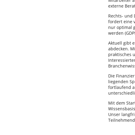
Mitarbeiter 
externe Bera
Rechts- und D
fordert eine 
nur optimal 
werden (GDP
Aktuell gibt 
abdecken. Mi
praktisches 
Interessiert
Branchenwis
Die Finanzie
liegenden Sp
fortlaufend a
unterschied
Mit dem Start
Wissensbasi
Unser langfri
Teilnehmende