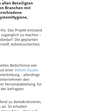
 allen Beteiligten
den Branchen mit
erschiedene
SystemHygiene,
KIs. Das Projekt entstand
r zugänglich zu machen –
bedarf. Die geplanten
off, Arbeitssicherheit,
duellen Bedürfnisse von
aut einer
Bitkom-Studie
iterbildung – allerdings
r Unternehmen den
er Personalabteilung, für
 der befragten
fend zu demokratisieren,
 an. So erhalten