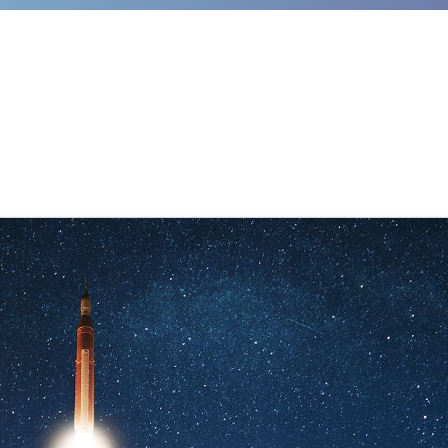
er B2B-Crowdfunding Kampagne: 
und effizienteren Wissenstransf
rnschier
,
SupraTix GmbH
(1 Jahr, 6 Monate her aktualisiert)