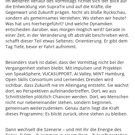
Im weiteren Verlauf des Vormittags richtet sich der Blick auf
die Entwicklung von SupraTix und auf die Kräfte, die
Gegenwart und Zukunft prägen. Nicht als bloße Rückschau,
sondern als gemeinsames Verstehen: Wo stehen wir heute?
Was hat uns hierhergeführt? Und welche Dynamiken
entscheiden darüber, was morgen möglich wird? Gerade in
einer Zeit, in der Veränderung oft abstrakt beschrieben wird,
schafft dieser Teil etwas Seltenes: Orientierung. Er gibt dem
Tag Tiefe, bevor er Fahrt aufnimmt.
Besonders stark ist dabei, dass der Vormittag nicht bei der
Vergangenheit stehen bleibt. Mit Impulsen und Projekten
von SpeakSphere, VUCASUPPORT, AI Valley, MINT Hamburg,
Open Skills Consortium und Lernendes Dresden wird
sichtbar, dass Zukunft nie im Alleingang entsteht. Sie wächst
dort, wo Perspektiven aufeinandertreffen. Dort, wo aus
Schnittstellen plötzlich Chancen werden. Dort, wo Menschen
nicht nur nebeneinander stehen, sondern beginnen,
gemeinsam weiterzudenken. Genau darin liegt die Kraft
dieses Programms: Es blickt zurück, ohne stehen zu bleiben.
Dann wechselt die Szenerie – und mit ihr die Energie des