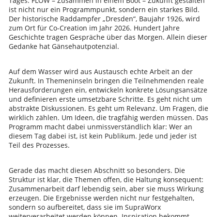
Tages. FLOW – Zusammen in einem Boot – Zukunft gestalten
ist nicht nur ein Programmpunkt, sondern ein starkes Bild.
Der historische Raddampfer „Dresden“, Baujahr 1926, wird
zum Ort für Co-Creation im Jahr 2026. Hundert Jahre
Geschichte tragen Gespräche über das Morgen. Allein dieser
Gedanke hat Gänsehautpotenzial.
Auf dem Wasser wird aus Austausch echte Arbeit an der
Zukunft. In Themeninseln bringen die Teilnehmenden reale
Herausforderungen ein, entwickeln konkrete Lösungsansätze
und definieren erste umsetzbare Schritte. Es geht nicht um
abstrakte Diskussionen. Es geht um Relevanz. Um Fragen, die
wirklich zählen. Um Ideen, die tragfähig werden müssen. Das
Programm macht dabei unmissverständlich klar: Wer an
diesem Tag dabei ist, ist kein Publikum. Jede und jeder ist
Teil des Prozesses.
Gerade das macht diesen Abschnitt so besonders. Die
Struktur ist klar, die Themen offen, die Haltung konsequent:
Zusammenarbeit darf lebendig sein, aber sie muss Wirkung
erzeugen. Die Ergebnisse werden nicht nur festgehalten,
sondern so aufbereitet, dass sie im SupraWorx
weiterverarbeitet werden können. Inspiration bekommt