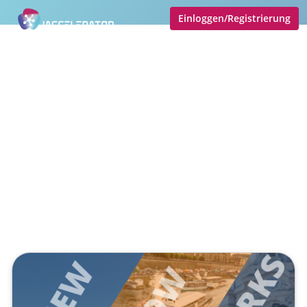
Einloggen/Registrierung
Wenn Herkunft Zukunft
entzündet - das Programm zu
10 Jahren SupraTix
Veröffentlicht von
Tobias Goecke (Göcke)
,
SupraTix GmbH
(3 Monate, 3 Wochen her aktualisiert)
2 Minuten
April 17, 2026