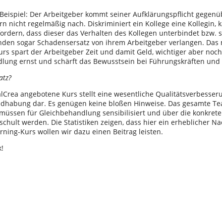
Beispiel: Der Arbeitgeber kommt seiner Aufklärungspflicht gegenü
n nicht regelmäßig nach. Diskriminiert ein Kollege eine Kollegin, 
fordern, dass dieser das Verhalten des Kollegen unterbindet bzw. s
den sogar Schadensersatz von ihrem Arbeitgeber verlangen. Das 
urs spart der Arbeitgeber Zeit und damit Geld, wichtiger aber noc
lung ernst und schärft das Bewusstsein bei Führungskräften und 
atz?
lCrea angebotene Kurs stellt eine wesentliche Qualitätsverbesse
dhabung dar. Es genügen keine bloßen Hinweise. Das gesamte Te
 müssen für Gleichbehandlung sensibilisiert und über die konkret
chult werden. Die Statistiken zeigen, dass hier ein erheblicher N
rning-Kurs wollen wir dazu einen Beitrag leisten.
!