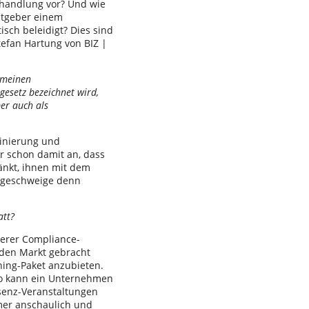
handlung vor? Und wie
itgeber einem
isch beleidigt? Dies sind
tefan Hartung von BIZ |
emeinen
gesetz bezeichnet wird,
er auch als
minierung und
r schon damit an, dass
änkt, ihnen mit dem
, geschweige denn
att?
erer Compliance-
 den Markt gebracht
ning-Paket anzubieten.
So kann ein Unternehmen
senz-Veranstaltungen
mer anschaulich und