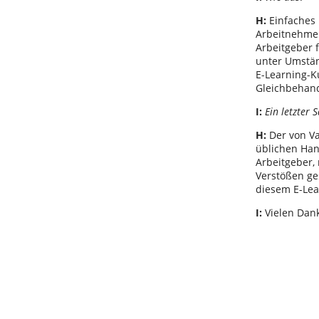
H:
Einfaches 
Arbeitnehmer
Arbeitgeber 
unter Umstän
E-Learning-K
Gleichbehand
I:
Ein letzter S
H:
Der von Va
üblichen Han
Arbeitgeber,
Verstößen ges
diesem E-Lea
I:
Vielen Dank