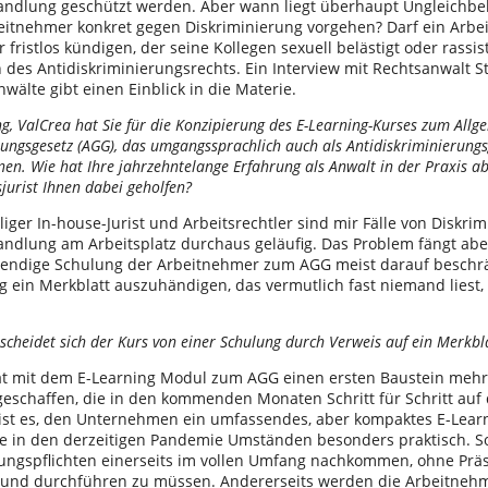
ndlung geschützt werden. Aber wann liegt überhaupt Ungleichbe
eitnehmer konkret gegen Diskriminierung vorgehen? Darf ein Arbe
fristlos kündigen, der seine Kollegen sexuell belästigt oder rassist
n des Antidiskriminierungsrechts. Ein Interview mit Rechtsanwalt S
älte gibt einen Einblick in die Materie.
g, ValCrea hat Sie für die Konzipierung des E-Learning-Kurses zum Allg
ungsgesetz (AGG), das umgangssprachlich auch als Antidiskriminierungs
en. Wie hat Ihre jahrzehntelange Erfahrung als Anwalt in der Praxis ab
urist Ihnen dabei geholfen?
iger In-house-Jurist und Arbeitsrechtler sind mir Fälle von Diskri
ndlung am Arbeitsplatz durchaus geläufig. Das Problem fängt abe
wendige Schulung der Arbeitnehmer zum AGG meist darauf beschr
ag ein Merkblatt auszuhändigen, das vermutlich fast niemand liest
scheidet sich der Kurs von einer Schulung durch Verweis auf ein Merkbl
t mit dem E-Learning Modul zum AGG einen ersten Baustein mehr
eschaffen, die in den kommenden Monaten Schritt für Schritt auf
 ist es, den Unternehmen ein umfassendes, aber kompaktes E-Lear
de in den derzeitigen Pandemie Umständen besonders praktisch. 
ungspflichten einerseits im vollen Umfang nachkommen, ohne Prä
 und durchführen zu müssen. Andererseits werden die Arbeitneh