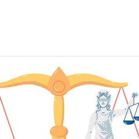
dlung – Ja, und?
ann
,
ValCrea UG (haftungsbeschränkt)
(5 Jahre, 6 Monate her aktuali