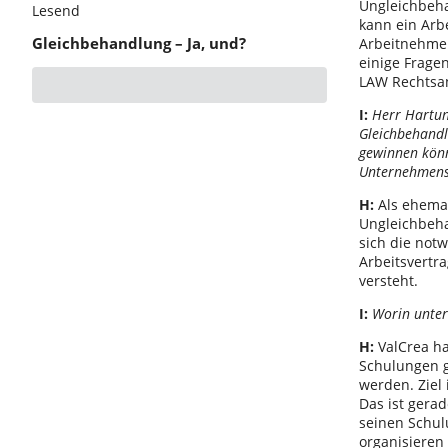
Ungleichbeha
Lesend
kann ein Arb
Gleichbehandlung – Ja, und?
Arbeitnehmer 
einige Frage
LAW Rechtsanw
I:
Herr Hartun
Gleichbehandl
gewinnen könn
Unternehmensj
H:
Als ehemal
Ungleichbeha
sich die not
Arbeitsvertr
versteht.
I:
Worin unter
H:
ValCrea ha
Schulungen g
werden. Ziel
Das ist gera
seinen Schul
organisieren