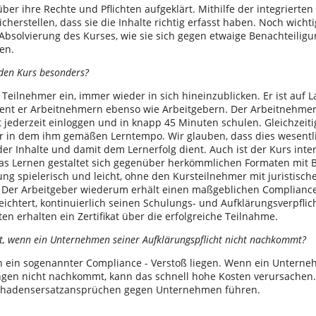
ber ihre Rechte und Pflichten aufgeklärt. Mithilfe der integrierte
cherstellen, dass sie die Inhalte richtig erfasst haben. Noch wicht
Absolvierung des Kurses, wie sie sich gegen etwaige Benachteilig
en.
den Kurs besonders?
 Teilnehmer ein, immer wieder in sich hineinzublicken. Er ist auf La
nt er Arbeitnehmern ebenso wie Arbeitgebern. Der Arbeitnehmer
 jederzeit einloggen und in knapp 45 Minuten schulen. Gleichzeitig
 in dem ihm gemäßen Lerntempo. Wir glauben, dass dies wesent
er Inhalte und damit dem Lernerfolg dient. Auch ist der Kurs inte
as Lernen gestaltet sich gegenüber herkömmlichen Formaten mit B
ng spielerisch und leicht, ohne den Kursteilnehmer mit juristisch
 Der Arbeitgeber wiederum erhält einen maßgeblichen Compliance
eichtert, kontinuierlich seinen Schulungs- und Aufklärungsverpfli
en erhalten ein Zertifikat über die erfolgreiche Teilnahme.
t, wenn ein Unternehmen seiner Aufklärungspflicht nicht nachkommt?
 ein sogenannter Compliance - Verstoß liegen. Wenn ein Untern
ungen nicht nachkommt, kann das schnell hohe Kosten verursachen.
chadensersatzansprüchen gegen Unternehmen führen.