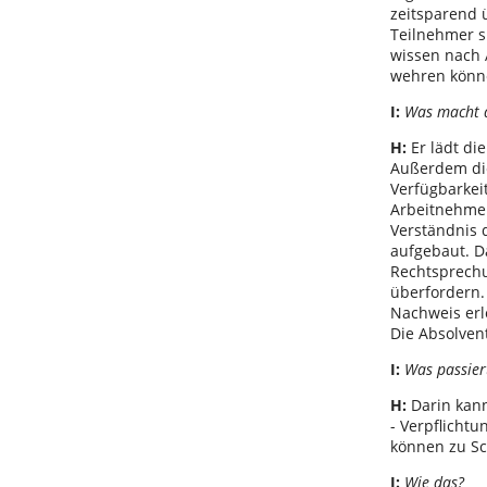
zeitsparend ü
Teilnehmer si
wissen nach 
wehren könn
I:
Was macht 
H:
Er lädt die
Außerdem die
Verfügbarkeit
Arbeitnehmer
Verständnis d
aufgebaut. D
Rechtsprechu
überfordern.
Nachweis erl
Die Absolvent
I:
Was passier
H:
Darin kann
- Verpflicht
können zu S
I:
Wie das?