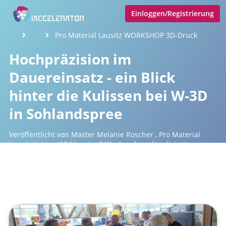
Einloggen/Registrierung
Pro Material Lausitz WORKSHOP 3D-Druck
Hochpräzision im
Dauereinsatz - ein Blick
hinter die Kulissen bei W-3D
in Sohlandspree
Veröffentlicht von
Master Melanie Roscher
,
Pro Material
Lausitz intern
(10 Monate, 3 Wochen her aktualisiert)
1 Minute
September 12, 2025