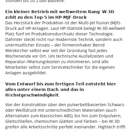
Stunden bis zu 2.000 Bauteile.
𝗘𝗶𝗻 𝗸𝗹𝗲𝗶𝗻𝗲𝗿 𝗕𝗲𝘁𝗿𝗶𝗲𝗯 𝗺𝗶𝘁 𝘄𝗲𝗹𝘁𝘄𝗲𝗶𝘁𝗲𝗺 𝗥𝗮𝗻𝗴: 𝗪-𝟯𝗗
𝘇ä𝗵𝗹𝘁 𝘇𝘂 𝗱𝗲𝗻 𝗧𝗼𝗽-𝟱 𝗶𝗺 𝗛𝗣-𝗠𝗝𝗙-𝗗𝗿𝘂𝗰𝗸
Das Herzstück der Produktion ist der Multi-Jet Fusion (MJF)-
Druck auf HP-Anlagen. Laut HP-Statistik belegt W-3D weltweit
Platz fünf im Produktionsdurchsatz dieser Technologie.
Dahinter steckt nicht nur modernste Technik, sondern auch
unermüdlicher Einsatz – der Firmeninhaber Bernd
Weiskircher selbst war seit der Gründung fast jedes
Wochenende vor Ort. Um technische Ausfallzeiten und
Reparatur-/Wartungskosten zu minimieren, sind alle
Mitarbeiter selbst zum Servicetechniker für die eigenen
Anlagen ausgebildet.
𝗩𝗼𝗺 𝗘𝗻𝘁𝘄𝘂𝗿𝗳 𝗯𝗶𝘀 𝘇𝘂𝗺 𝗳𝗲𝗿𝘁𝗶𝗴𝗲𝗻 𝗧𝗲𝗶𝗹 𝗲𝗻𝘁𝘀𝘁𝗲𝗵𝘁 𝗵𝗶𝗲𝗿
𝗮𝗹𝗹𝗲𝘀 𝘂𝗻𝘁𝗲𝗿 𝗲𝗶𝗻𝗲𝗺 𝗗𝗮𝗰𝗵, 𝘂𝗻𝗱 𝗱𝗮𝘀 𝗶𝗻
𝗛ö𝗰𝗵𝘀𝘁𝗴𝗲𝘀𝗰𝗵𝘄𝗶𝗻𝗱𝗶𝗴𝗸𝗲𝗶𝘁.
Von der Konstruktion über den pulverbettbasierten Schwarz-
oder Weißdruck mit unterschiedlichen Materialien (auch
Alternativen zum klassischen ABS), bis hin zum Entpulvern,
Gleitschleifen, chemischen Glätten und Färben – bei W-3D
greifen alle Arbeitsschritte perfekt ineinander. Hightech trifft