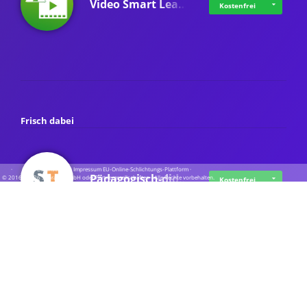
Video Smart Lea…
Kostenfrei
Frisch dabei
·
·
·
Datenschutz
·
Impressum
EU-Online-Schlichtungs-Plattform
·
Pädagogisch-did…
© 2016 - 2026 SupraTix GmbH oder Partnergesellschaften - Alle Rechte vorbehalten.
Kostenfrei
Mittelstand Dig…
Kostenfrei