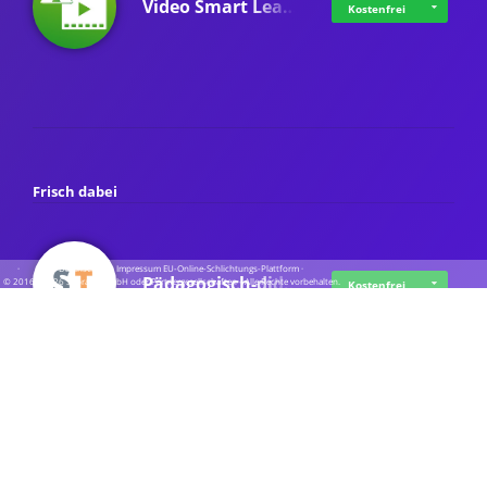
Video Smart Lea…
Kostenfrei
Frisch dabei
·
·
·
Datenschutz
·
Impressum
EU-Online-Schlichtungs-Plattform
·
Pädagogisch-did…
© 2016 - 2026 SupraTix GmbH oder Partnergesellschaften - Alle Rechte vorbehalten.
Kostenfrei
Mittelstand Dig…
Kostenfrei