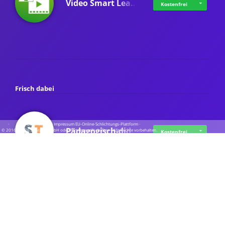
Video Smart Lea…
Kostenfrei
Frisch dabei
·
·
·
Datenschutz
·
Impressum
EU-Online-Schlichtungs-Plattform
·
Pädagogisch-did…
© 2016 - 2026 SupraTix GmbH oder Partnergesellschaften - Alle Rechte vorbehalten.
Kostenfrei
Mittelstand Dig…
Kostenfrei