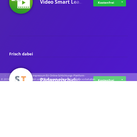
Video Smart Lea…
Kostenfrei
Frisch dabei
·
·
·
Datenschutz
·
Impressum
EU-Online-Schlichtungs-Plattform
·
Pädagogisch-did…
© 2016 - 2026 SupraTix GmbH oder Partnergesellschaften - Alle Rechte vorbehalten.
Kostenfrei
Mittelstand Dig…
Kostenfrei