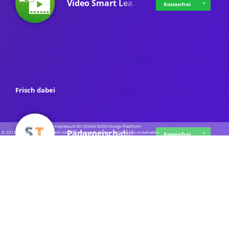
Video Smart Lea…
Kostenfrei
Frisch dabei
·
·
·
Datenschutz
·
Impressum
EU-Online-Schlichtungs-Plattform
·
Pädagogisch-did…
© 2016 - 2026 SupraTix GmbH oder Partnergesellschaften - Alle Rechte vorbehalten.
Kostenfrei
Mittelstand Dig…
Kostenfrei