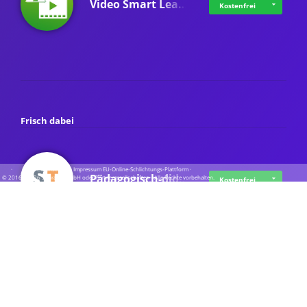
Video Smart Lea…
Kostenfrei
Frisch dabei
·
·
·
Datenschutz
·
Impressum
EU-Online-Schlichtungs-Plattform
·
Pädagogisch-did…
© 2016 - 2026 SupraTix GmbH oder Partnergesellschaften - Alle Rechte vorbehalten.
Kostenfrei
Mittelstand Dig…
Kostenfrei