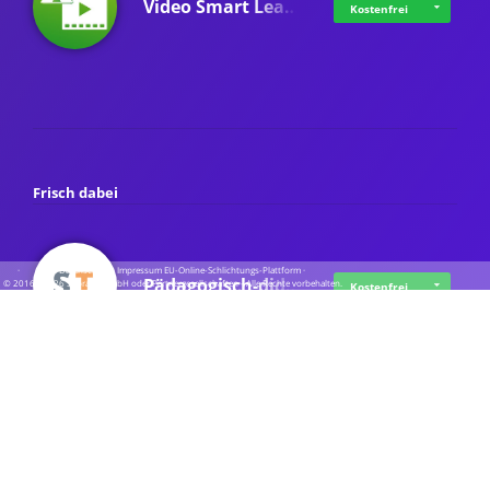
Video Smart Lea…
Kostenfrei
Frisch dabei
·
·
·
Datenschutz
·
Impressum
EU-Online-Schlichtungs-Plattform
·
Pädagogisch-did…
© 2016 - 2026 SupraTix GmbH oder Partnergesellschaften - Alle Rechte vorbehalten.
Kostenfrei
Mittelstand Dig…
Kostenfrei