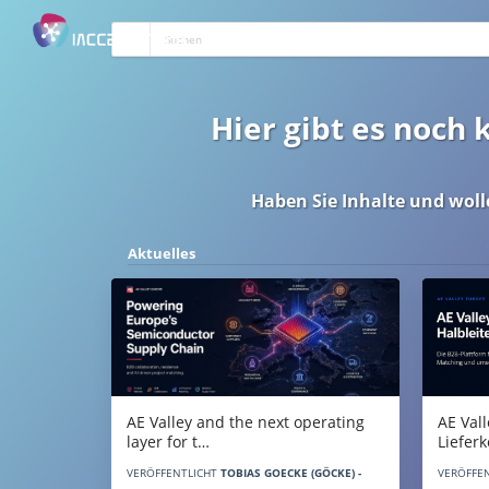
Hier gibt es noch
Haben Sie Inhalte und woll
Aktuelles
AE Vall
AE Valley and the next operating
Liefer
layer for t…
VERÖFFE
VERÖFFENTLICHT
TOBIAS GOECKE (GÖCKE) -