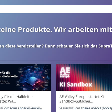
 keine Produkte. Wir arbeiten mi
en diese bereitstellen? Dann schauen Sie sich das
SupraT
AE Valley Europe startet KI-
ey für die Halbleiter-
Sandbox-Gutschei…
kette: Wa…
VERÖFFENTLICHT
TOBIAS GOECKE (GÖCKE) 
NTLICHT
TOBIAS GOECKE (GÖCKE) -