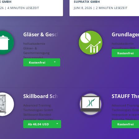
SUPRATIX GMBH
X GMBH
JUNI 8, 2026 | 2 MINUTEN LESEZEIT
2026 | 4 MINUTEN LESEZEIT
Gläser & Geschi…
Grundlage
holluakademie
holluakademie
Gläser- &
Grundlagen BWL
Geschirrreinigung
Kostenfrei
Servicemodul
Kostenfrei
Skillboard Schl…
STAUFF Th
Advanced Training
Advanced Trainin
Technologies GmbH
Technologies Gm
Skillboard Blended
Interactive e-lear
Learning: Hydrauliks…
from the "Hydrau
Ab 46,04 USD
Kostenfrei