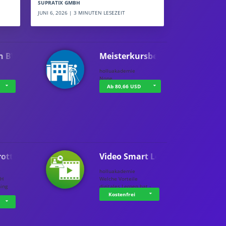
SUPRATIX GMBH
JUNI 6, 2026 | 3 MINUTEN LESEZEIT
n BWL
Meisterkursbegl…
holluakademie
None
Ab 80,66 USD
rottle…
Video Smart Lea…
g
holluakademie
bH
Welche Vorteile
ning
digitales Lernen hat - …
…
Kostenfrei