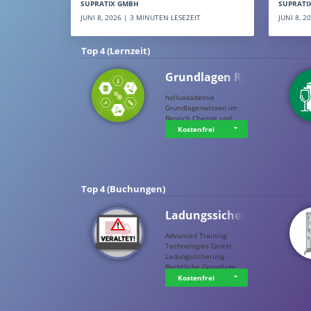
SUPRATI
SUPRATIX GMBH
JUNI 8, 
JUNI 8, 2026 | 3 MINUTEN LESEZEIT
Top 4 (Lernzeit)
Grundlagen Rein…
holluakademie
Grundlagenwissen im
Bereich Chemie und …
Kostenfrei
Top 4 (Buchungen)
Ladungssicherung
Advanced Training
Technologies GmbH
Ladungssicherung -
Rechtliche Grundlage…
Kostenfrei