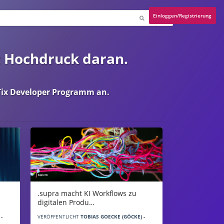
Einloggen/Registrierung
t Hochdruck daran.
ix Developer Programm
an.
.supra macht KI Workflows zu
digitalen Produ…
-
VERÖFFENTLICHT
TOBIAS GOECKE (GÖCKE) -