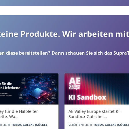
 keine Produkte. Wir arbeiten mi
en diese bereitstellen? Dann schauen Sie sich das
SupraT
AE Valley Europe startet KI-
ey für die Halbleiter-
Sandbox-Gutschei…
kette: Wa…
VERÖFFENTLICHT
TOBIAS GOECKE (GÖCKE) 
NTLICHT
TOBIAS GOECKE (GÖCKE) -