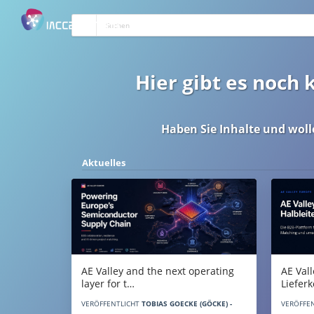
Hier gibt es noch
Haben Sie Inhalte und woll
Aktuelles
AE Vall
AE Valley and the next operating
Liefer
layer for t…
VERÖFFE
VERÖFFENTLICHT
TOBIAS GOECKE (GÖCKE) -