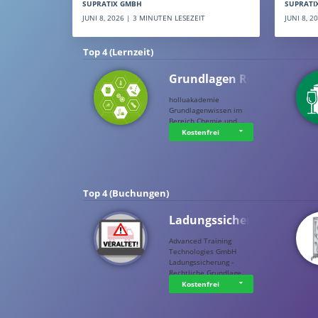
SUPRATI
SUPRATIX GMBH
JUNI 8, 
JUNI 8, 2026 | 3 MINUTEN LESEZEIT
Top 4 (Lernzeit)
Grundlagen Rein…
holluakademie
Grundlagenwissen im
Bereich Chemie und …
Kostenfrei
Top 4 (Buchungen)
Ladungssicherung
Advanced Training
Technologies GmbH
Ladungssicherung -
Rechtliche Grundlage…
Kostenfrei