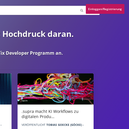
Einloggen/Registrierung
t Hochdruck daran.
ix Developer Programm
an.
.supra macht KI Workflows zu
digitalen Produ…
-
VERÖFFENTLICHT
TOBIAS GOECKE (GÖCKE) -