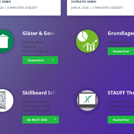
SUPRATIX GMBH
X GMBH
JUNI 8, 2026 | 2 MINUTEN LESEZEIT
2026 | 4 MINUTEN LESEZEIT
Gläser & Geschi…
Grundlage
holluakademie
holluakademie
Gläser- &
Grundlagen BWL
Geschirrreinigung
Kostenfrei
Servicemodul
Kostenfrei
Skillboard Schl…
STAUFF Th
Advanced Training
Advanced Trainin
Technologies GmbH
Technologies Gm
Skillboard Blended
Interactive e-lear
Learning: Hydrauliks…
from the "Hydrau
Ab 46,07 USD
Kostenfrei