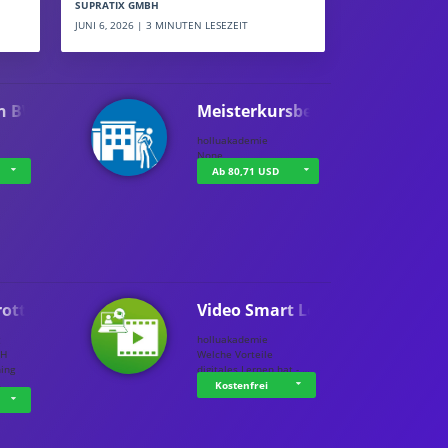
SUPRATIX GMBH
JUNI 6, 2026 | 3 MINUTEN LESEZEIT
n BWL
Meisterkursbegl…
holluakademie
None
Ab 80,71 USD
rottle…
Video Smart Lea…
g
holluakademie
bH
Welche Vorteile
ning
digitales Lernen hat - …
…
Kostenfrei