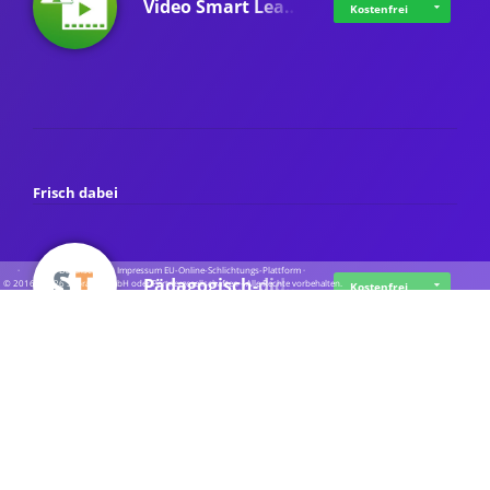
Video Smart Lea…
Kostenfrei
Frisch dabei
·
·
·
Datenschutz
·
Impressum
EU-Online-Schlichtungs-Plattform
·
Pädagogisch-did…
© 2016 - 2026 SupraTix GmbH oder Partnergesellschaften - Alle Rechte vorbehalten.
Kostenfrei
Mittelstand Dig…
Kostenfrei