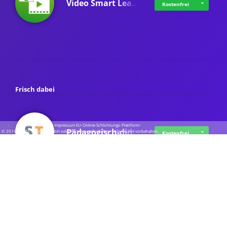
Video Smart Lea…
Kostenfrei
Frisch dabei
·
·
·
Datenschutz
·
Impressum
EU-Online-Schlichtungs-Plattform
·
Pädagogisch-did…
© 2016 - 2026 SupraTix GmbH oder Partnergesellschaften - Alle Rechte vorbehalten.
Kostenfrei
Mittelstand Dig…
Kostenfrei