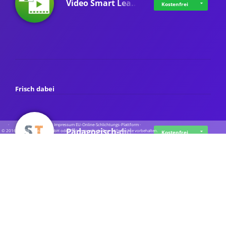
Video Smart Lea…
Kostenfrei
Frisch dabei
·
·
·
Datenschutz
·
Impressum
EU-Online-Schlichtungs-Plattform
·
Pädagogisch-did…
© 2016 - 2026 SupraTix GmbH oder Partnergesellschaften - Alle Rechte vorbehalten.
Kostenfrei
Mittelstand Dig…
Kostenfrei