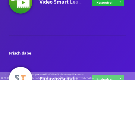
Video Smart Lea…
Kostenfrei
Frisch dabei
·
·
·
Datenschutz
·
Impressum
EU-Online-Schlichtungs-Plattform
·
Pädagogisch-did…
© 2016 - 2026 SupraTix GmbH oder Partnergesellschaften - Alle Rechte vorbehalten.
Kostenfrei
Mittelstand Dig…
Kostenfrei