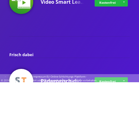
Video Smart Lea…
Kostenfrei
Frisch dabei
·
·
·
Datenschutz
·
Impressum
EU-Online-Schlichtungs-Plattform
·
Pädagogisch-did…
© 2016 - 2026 SupraTix GmbH oder Partnergesellschaften - Alle Rechte vorbehalten.
Kostenfrei
Mittelstand Dig…
Kostenfrei