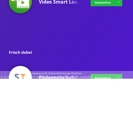
Video Smart Lea…
Kostenfrei
Frisch dabei
·
·
·
Datenschutz
·
Impressum
EU-Online-Schlichtungs-Plattform
·
Pädagogisch-did…
© 2016 - 2026 SupraTix GmbH oder Partnergesellschaften - Alle Rechte vorbehalten.
Kostenfrei
Mittelstand Dig…
Kostenfrei