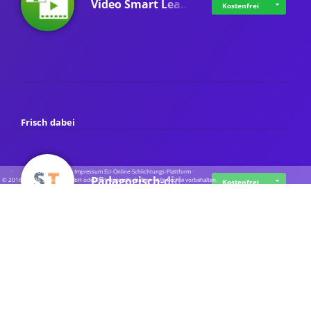
Video Smart Lea…
Kostenfrei
Frisch dabei
·
·
·
Datenschutz
·
Impressum
EU-Online-Schlichtungs-Plattform
·
Pädagogisch-did…
© 2016 - 2026 SupraTix GmbH oder Partnergesellschaften - Alle Rechte vorbehalten.
Kostenfrei
Mittelstand Dig…
Kostenfrei