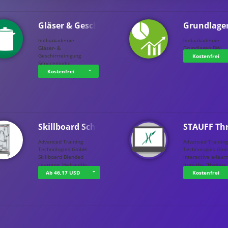
Gläser & Geschi…
Grundlage
holluakademie
holluakademie
Gläser- &
Grundlagen BWL
Geschirrreinigung
Kostenfrei
Servicemodul
Kostenfrei
Skillboard Schl…
STAUFF Th
Advanced Training
Advanced Trainin
Technologies GmbH
Technologies Gm
Skillboard Blended
Interactive e-lear
Learning: Hydrauliks…
from the "Hydrau
Ab 46,17 USD
Kostenfrei