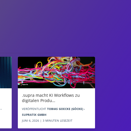
.supra macht KI Workflows zu
digitalen Produ…
-
VERÖFFENTLICHT
TOBIAS GOECKE (GÖCKE) -
SUPRATIX GMBH
JUNI 6, 2026 | 3 MINUTEN LESEZEIT