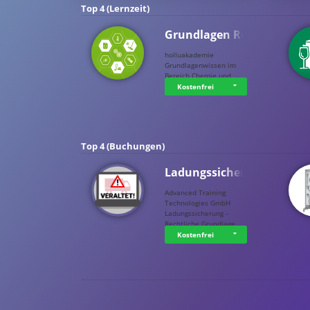
Top 4 (Lernzeit)
Grundlagen Rein…
holluakademie
Grundlagenwissen im
Bereich Chemie und …
Kostenfrei
Top 4 (Buchungen)
Ladungssicherung
Advanced Training
Technologies GmbH
Ladungssicherung -
Rechtliche Grundlage…
Kostenfrei