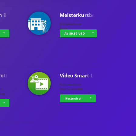
n BWL
Meisterkursbegl…
holluakademie
None
Ab 80,89 USD
rottle…
Video Smart Lea…
g
holluakademie
bH
Welche Vorteile
ning
digitales Lernen hat - …
…
Kostenfrei