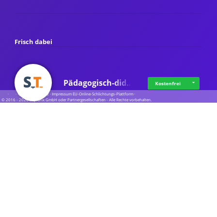
Frisch dabei
Pädagogisch-did…
Kostenfrei
·
·
·
Datenschutz
·
Impressum
EU-Online-Schlichtungs-Plattform
·
© 2016 - 2026 SupraTix GmbH oder Partnergesellschaften - Alle Rechte vorbehalten.
Mittelstand Dig…
Kostenfrei