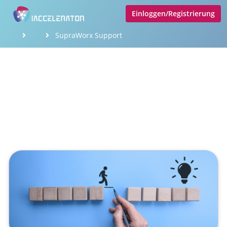
Einloggen/Registrierung
SupraWorx Support
SupraTix Supportprozess
Veröffentlicht von
johann.boenewitz
,
SupraTix GmbH
(3 Jahre, 3 Monate her aktualisiert)
1 Minute
Mai 02, 2023