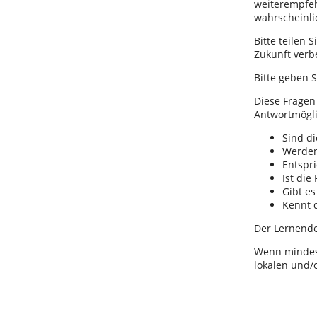
weiterempfeh
wahrscheinli
Bitte teilen 
Zukunft verb
Bitte geben 
Diese Fragen
Antwortmöglic
Sind di
Werden 
Entspr
Ist di
Gibt e
Kennt 
Der Lernende
Wenn mindest
lokalen und/o