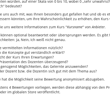
len würden, auf einer Skala von 0 bis 10, wobei 0 „sehr unwahrsch
ch“ bedeutet?
Sie uns auch mit, was Ihnen besonders gut gefallen hat und ob es et
essern könnten, um Ihre Wahrscheinlichkeit zu erhöhen, den Kurs
Sie uns weitere Informationen zum Kurs "
Kursname
" von
Anbieter.
 können optional beantwortet oder übersprungen werden. Es gibt 
hkeiten: Ja, Nein, Ich weiß nicht genau.
e vermittelten Informationen nützlich?
die Konzepte gut verständlich erklärt?
icht der Kurs Ihren Erwartungen?
e Präsentation des Dozenten überzeugend?
s genügend Möglichkeiten, das Gelernte anzuwenden?
der Dozent bzw. die Dozentin sich gut mit dem Thema aus?
 hat die Möglichkeit seine Bewertung anonymisiert abzugeben.
ens 4 Bewertungen vorliegen, werden diese abhängig von den Pro
der im globalen Store veröffentlicht.