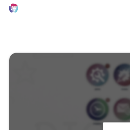
Store Connect
1 Minute
Automatisie
April 05, 2023
Veröffentlicht von
Eva He