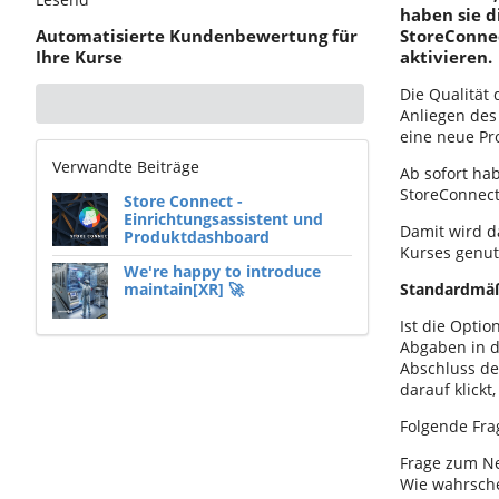
haben sie d
Automatisierte Kundenbewertung für
StoreConne
Ihre Kurse
aktivieren.
Die Qualität
Anliegen des
eine neue Pr
Verwandte Beiträge
Ab sofort hab
StoreConnect
Store Connect -
Einrichtungsassistent und
Damit wird d
Produktdashboard
Kurses genut
We're happy to introduce
maintain[XR] 🚀
Standardmäß
Ist die Opti
Abgaben in d
Abschluss de
darauf klick
Folgende Fra
Frage zum Ne
Wie wahrsche