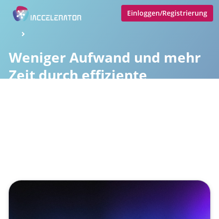
Einloggen/Registrierung
Weniger Aufwand und mehr
Zeit durch effiziente
Projektdokumentation mit KI
Veröffentlicht von
Eva Hernschier
,
SupraTix GmbH
(11 Monate, 1 Woche her aktualisiert)
1 Minute
September 01, 2025