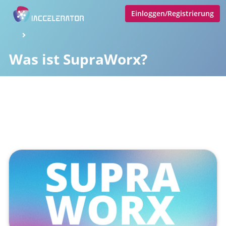
Einloggen/Registrierung
Was ist SupraWorx?
Veröffentlicht von
Tobias Goecke
,
SupraTix GmbH
(2 Jahre
her aktualisiert)
63 Minuten
August 05, 2024