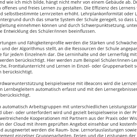
nd wie ich mich bilde, hängt nicht mehr von einem Gebäude ab. D
h offenes und freies Lernen zu gestalten. Die Effizienz des Lernens
d selbstbestimmte Lernrzeiten erhöht. Lehrplankonformität oder 
ntergrund durch das smarte System der Schule geregelt, so dass L
gleitung einnehmen können und durch Schwerpunktsetzung, unter
ie Entwicklung des Schüler/innen beeinflussen.
tungen und Fähigkeitenprofile werden die Stärken und Schwäche
h und der Algorithmus stellt, an die Ressourcen der Schule angepas
 für jede/n Einzelne/n dar. Die Lerninhalte und der Lernerfolg mit
, werden berücksichtigt. Hier werden zum Beispiel Schüler/innen-Le
he, Fronttalunterricht und Lernen in Einzel- oder Gruppenarbeit s
 berücksichtigt.
rdwareunterstützung beispielsweise mit iBeacons wird die Lernzeit
en Lernbegleitern automatisch erfasst und mit den Lernergebnissen
berücksichtigt.
ch automatisch Arbeitsgruppen mit unterschiedlichen Leistungsstä
über- oder unterfordert wird und gezielt beispielsweise in der Pr
t weitreichende Kooperationen mit Partnern aus der Praxis oder Wis
e in der Cloud mit ihrem geprüften Angebot einsehbar und kostenfr
 ausgewertet werden die Raum- bzw. Lernortauslastungen sowie 
ement einzelner Gruppenarbeiten, Ferien und die Leistungen der