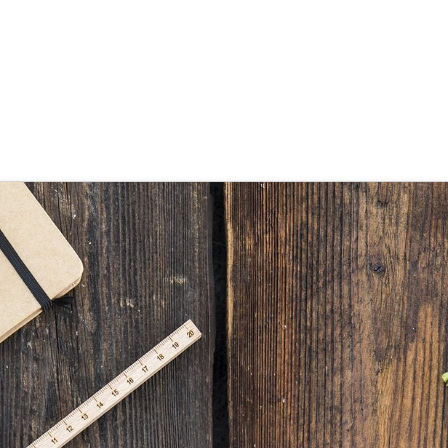
keiten der smarten Schule
tte Göcke
,
SupraTix GmbH
(4 Jahre, 6 Monate her aktualisiert)