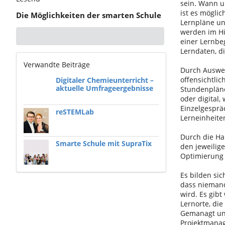
sein. Wann u
ist es möglic
Die Möglichkeiten der smarten Schule
Lernpläne un
werden im Hi
einer Lernbe
Lerndaten, d
Verwandte Beiträge
Durch Auswer
offensichtlic
Digitaler Chemieunterricht –
aktuelle Umfrageergebnisse
Stundenpläne
oder digital
Einzelgespräc
reSTEMLab
Lerneinheiten
Durch die Ha
Smarte Schule mit SupraTix
den jeweilig
Optimierung 
Es bilden si
dass niemand 
wird. Es gib
Lernorte, di
Gemanagt und
Projektmanag