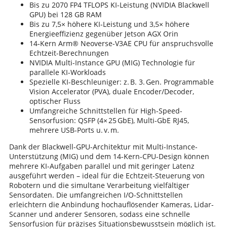
Bis zu 2070 FP4 TFLOPS KI-Leistung (NVIDIA Blackwell
GPU) bei 128 GB RAM
Bis zu 7,5× höhere KI-Leistung und 3,5× höhere
Energieeffizienz gegenüber Jetson AGX Orin
14‑Kern Arm® Neoverse-V3AE CPU für anspruchsvolle
Echtzeit-Berechnungen
NVIDIA Multi-Instance GPU (MIG) Technologie für
parallele KI-Workloads
Spezielle KI-Beschleuniger: z. B. 3. Gen. Programmable
Vision Accelerator (PVA), duale Encoder/Decoder,
optischer Fluss
Umfangreiche Schnittstellen für High-Speed-
Sensorfusion: QSFP (4× 25 GbE), Multi-GbE RJ45,
mehrere USB-Ports u. v. m.
Dank der Blackwell-GPU-Architektur mit Multi-Instance-
Unterstützung (MIG) und dem 14-Kern-CPU-Design können
mehrere KI-Aufgaben parallel und mit geringer Latenz
ausgeführt werden – ideal für die Echtzeit-Steuerung von
Robotern und die simultane Verarbeitung vielfältiger
Sensordaten. Die umfangreichen I/O-Schnittstellen
erleichtern die Anbindung hochauflösender Kameras, Lidar-
Scanner und anderer Sensoren, sodass eine schnelle
Sensorfusion für präzises Situationsbewusstsein möglich ist.