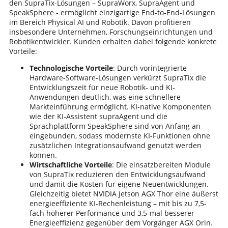
den SupraTix-Lösungen – SupraWorx, SupraAgent und
SpeakSphere - ermöglicht einzigartige End-to-End-Lösungen
im Bereich Physical AI und Robotik. Davon profitieren
insbesondere Unternehmen, Forschungseinrichtungen und
Robotikentwickler. Kunden erhalten dabei folgende konkrete
Vorteile:
Technologische Vorteile
: Durch vorintegrierte
Hardware-Software-Lösungen verkürzt SupraTix die
Entwicklungszeit für neue Robotik- und KI-
Anwendungen deutlich, was eine schnellere
Markteinführung ermöglicht. KI-native Komponenten
wie der KI-Assistent supraAgent und die
Sprachplattform SpeakSphere sind von Anfang an
eingebunden, sodass modernste KI-Funktionen ohne
zusätzlichen Integrationsaufwand genutzt werden
können.
Wirtschaftliche Vorteile
: Die einsatzbereiten Module
von SupraTix reduzieren den Entwicklungsaufwand
und damit die Kosten für eigene Neuentwicklungen.
Gleichzeitig bietet NVIDIA Jetson AGX Thor eine äußerst
energieeffiziente KI-Rechenleistung – mit bis zu 7,5-
fach höherer Performance und 3,5-mal besserer
Energieeffizienz gegenüber dem Vorgänger AGX Orin.