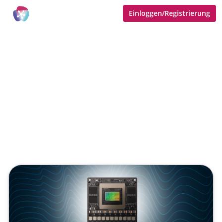
Einloggen/Registrierung
2070 FP4 TFLOPS für Agentic
AI, Physical AI und Robotik
Veröffentlicht von
Tobias Goecke (Göcke)
,
SupraTix GmbH
(1 Jahr her aktualisiert)
2 Minuten
Juli 31, 2025