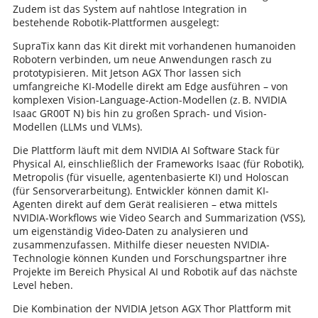
Zudem ist das System auf nahtlose Integration in
bestehende Robotik-Plattformen ausgelegt:
SupraTix kann das Kit direkt mit vorhandenen humanoiden
Robotern verbinden, um neue Anwendungen rasch zu
prototypisieren. Mit Jetson AGX Thor lassen sich
umfangreiche KI-Modelle direkt am Edge ausführen – von
komplexen Vision-Language-Action-Modellen (z. B. NVIDIA
Isaac GR00T N) bis hin zu großen Sprach- und Vision-
Modellen (LLMs und VLMs).
Die Plattform läuft mit dem NVIDIA AI Software Stack für
Physical AI, einschließlich der Frameworks Isaac (für Robotik),
Metropolis (für visuelle, agentenbasierte KI) und Holoscan
(für Sensorverarbeitung). Entwickler können damit KI-
Agenten direkt auf dem Gerät realisieren – etwa mittels
NVIDIA-Workflows wie Video Search and Summarization (VSS),
um eigenständig Video-Daten zu analysieren und
zusammenzufassen. Mithilfe dieser neuesten NVIDIA-
Technologie können Kunden und Forschungspartner ihre
Projekte im Bereich Physical AI und Robotik auf das nächste
Level heben.
Die Kombination der NVIDIA Jetson AGX Thor Plattform mit