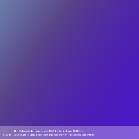
·
·
·
Datenschutz
·
Impressum
EU-Online-Schlichtungs-Plattform
·
© 2016 - 2026 SupraTix GmbH oder Partnergesellschaften - Alle Rechte vorbehalten.