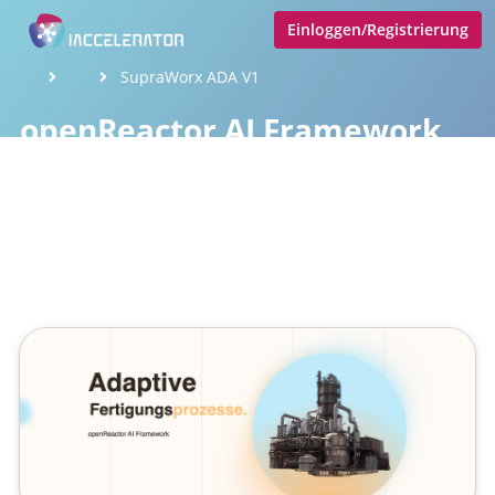
Einloggen/Registrierung
SupraWorx ADA V1
openReactor AI Framework
Veröffentlicht von
Tobias Goecke (Göcke)
,
SupraTix GmbH
(1 Jahr, 5 Monate her aktualisiert)
1 Minute
Februar 23, 2025