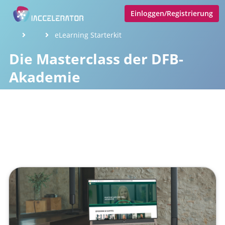
Einloggen/Registrierung
eLearning Starterkit
Die Masterclass der DFB-
Akademie
Veröffentlicht von
Tobias Goecke
,
SupraTix GmbH
(3 Jahre,
2 Monate her aktualisiert)
1 Minute
Juni 02, 2023