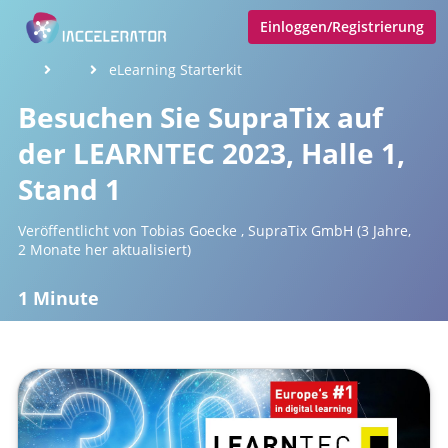
Einloggen/Registrierung
eLearning Starterkit
Besuchen Sie SupraTix auf
der LEARNTEC 2023, Halle 1,
Stand 1
Veröffentlicht von
Tobias Goecke
,
SupraTix GmbH
(3 Jahre,
2 Monate her aktualisiert)
1 Minute
Mai 14, 2023