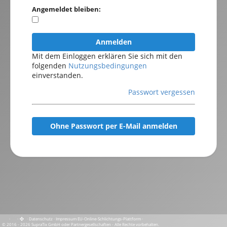
Angemeldet bleiben:
Anmelden
Mit dem Einloggen erklären Sie sich mit den
folgenden
Nutzungsbedingungen
einverstanden.
Passwort vergessen
Ohne Passwort per E-Mail anmelden
·
·
·
Datenschutz
·
Impressum
EU-Online-Schlichtungs-Plattform
·
© 2016 - 2026 SupraTix GmbH oder Partnergesellschaften - Alle Rechte vorbehalten.