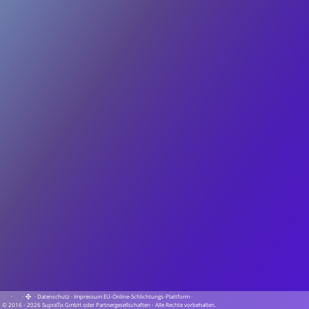
·
·
·
Datenschutz
·
Impressum
EU-Online-Schlichtungs-Plattform
·
© 2016 - 2026 SupraTix GmbH oder Partnergesellschaften - Alle Rechte vorbehalten.